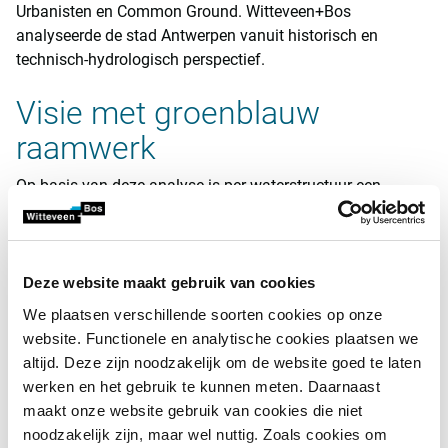
Urbanisten en Common Ground. Witteveen+Bos
analyseerde de stad Antwerpen vanuit historisch en
technisch-hydrologisch perspectief.
Visie met groenblauw
raamwerk
Op basis van deze analyse is per waterstructuur een
hemelwaterstrategie opgesteld en een selectie gemaakt
van de relevante bouwstenen en inrichtingsmaatregelen
die passen bij de functie van dat type stadsweefsel.
Deze website maakt gebruik van cookies
Ook is een stadsbrede visie opgesteld met daarin een
We plaatsen verschillende soorten cookies op onze
groenblauw raamwerk van vijf structuren die Antwerpen
website. Functionele en analytische cookies plaatsen we
hydrologisch en ruimtelijk typeren: Beekdalen en
altijd. Deze zijn noodzakelijk om de website goed te laten
waterlopen, Ringpark, Parkenwig, Minerale stad en
werken en het gebruik te kunnen meten. Daarnaast
Radicaal lokaal.
maakt onze website gebruik van cookies die niet
Het Waterplan is participatief opgesteld in een intensief
noodzakelijk zijn, maar wel nuttig. Zoals cookies om