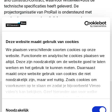
and construct-contract, waarvoor Witteveen+Bos de
technische specificaties heeft geleverd. De
projectorganisatie van ProRail is ondersteund met
contractmanagement, raakvlakmanagement,
kwaliteitsborging, toezicht en backoffice. Verder heeft
Witteveen+Bos het bestek voor het spoor en de afbouw van
het station in ontwerp neergelegd. Daarnaast is er advies
Deze website maakt gebruik van cookies
verleend over speciale onderwerpen als veiligheid,
trillingen, drukgolven, bodem, geohydrologie,
We plaatsen verschillende soorten cookies op onze
gebouwschade en bouwen op de tunnel. De
website. Functionele en analytische cookies plaatsen we
herontwikkeling van Spoorzone Delft maakt het mogelijk
altijd. Deze zijn noodzakelijk om de website goed te laten
dat wonen, werken, reizen en recreëren hand in hand gaan
werken en het gebruik te kunnen meten. Daarnaast
in de drukke en historische binnenstad van Delft.
maakt onze website gebruik van cookies die niet
noodzakelijk zijn, maar wel nuttig. Zoals cookies om
voorkeuren op te slaan en zodat je bijvoorbeeld Vimeo
video’s kan bekijken. Geef hieronder aan voor welke
cookies je toestemming geeft en klik op ‘Selectie
toestaan’. Door op ‘Alles toestaan’ te klikken ga je
Toestemmingsselectie
akkoord met het plaatsen van alle cookies.
Meer over
Noodzakelijk