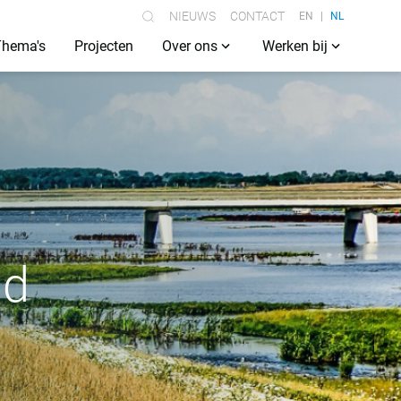
NIEUWS
CONTACT
EN
NL
Thema's
Projecten
Over ons
Werken bij
id