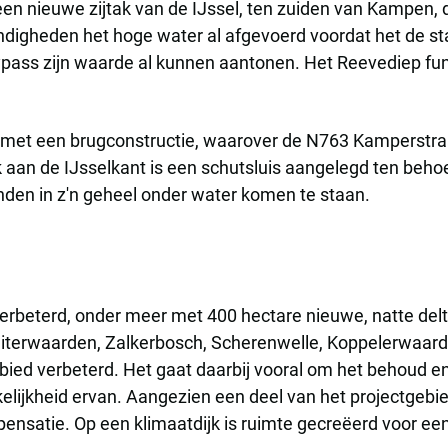
en nieuwe zijtak van de IJssel, ten zuiden van Kampen, d
digheden het hoge water al afgevoerd voordat het de st
pass zijn waarde al kunnen aantonen. Het Reevediep fun
d met een brugconstructie, waarover de N763 Kamperstraa
aan de IJsselkant is een schutsluis aangelegd ten behoe
nden in z'n geheel onder water komen te staan.
verbeterd, onder meer met 400 hectare nieuwe, natte delt
er uiterwaarden, Zalkerbosch, Scherenwelle, Koppelerwa
ngebied verbeterd. Het gaat daarbij vooral om het behoud e
lijkheid ervan. Aangezien een deel van het projectgebie
pensatie. Op een klimaatdijk is ruimte gecreëerd voor 