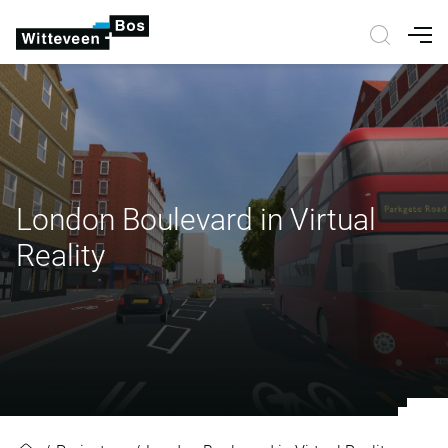
Nav
London Boulevard in Virtual
Reality
London Boulevard in Virtual Realit