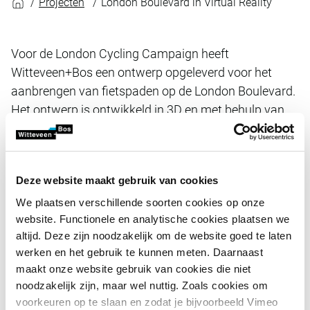
Projecten
London Boulevard in Virtual Reality
Voor de London Cycling Campaign heeft
Witteveen+Bos een ontwerp opgeleverd voor het
aanbrengen van fietspaden op de London Boulevard.
Het ontwerp is ontwikkeld in 3D en met behulp van
simulaties in Virtual Reality inzichtelijk en begrijpelijk
gemaakt voor stakeholders, een mooi voorbeeld van
participatief ontwerp.
Deze website maakt gebruik van cookies
We plaatsen verschillende soorten cookies op onze
De London Boulevard wordt een 3,2 kilometer lange
website. Functionele en analytische cookies plaatsen we
verbinding tussen Oost en West-Londen en zal forensen
altijd. Deze zijn noodzakelijk om de website goed te laten
stimuleren te lopen of de fiets of het openbaar vervoer te
werken en het gebruik te kunnen meten. Daarnaast
gebruiken. Nu komen op drukke kruispunten veel
maakt onze website gebruik van cookies die niet
ongevallen tussen motorvoertuigen en voetgangers en
noodzakelijk zijn, maar wel nuttig. Zoals cookies om
fietsers voor. Daarom is het nieuwe ontwerp voorzien van
voorkeuren op te slaan en zodat je bijvoorbeeld Vimeo