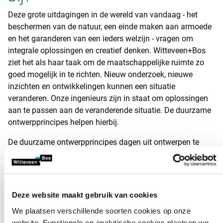
Deze grote uitdagingen in de wereld van vandaag - het
beschermen van de natuur, een einde maken aan armoede
en het garanderen van een ieders welzijn - vragen om
integrale oplossingen en creatief denken. Witteveen+Bos
ziet het als haar taak om de maatschappelijke ruimte zo
goed mogelijk in te richten. Nieuw onderzoek, nieuwe
inzichten en ontwikkelingen kunnen een situatie
veranderen. Onze ingenieurs zijn in staat om oplossingen
aan te passen aan de veranderende situatie. De duurzame
ontwerpprincipes helpen hierbij.
De duurzame ontwerpprincipes dagen uit ontwerpen te
maken die een zo groot mogelijke positieve impact hebben
op het welzijn van mensen. Dat klinkt eenvoudig, maar de
kunst voor ingenieurs is om zodanig te ontwerpen dat er
anderzijds geen negatieve effecten voor de omgeving
Deze website maakt gebruik van cookies
ontstaan. Dit betekent met een vooruitziende blik keuzes
We plaatsen verschillende soorten cookies op onze
maken. Via de duurzame ontwerpprincipes kunnen wij
website. Functionele en analytische cookies plaatsen we