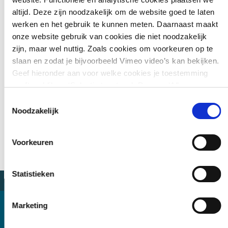
duurzaamheid (en daarmee verantwoorde productie en
altijd. Deze zijn noodzakelijk om de website goed te laten
consumptie) concreet vormgeven in onze projecten en zo
werken en het gebruik te kunnen meten. Daarnaast maakt
samen met onze opdrachtgevers, partners en
onze website gebruik van cookies die niet noodzakelijk
kennisinstellingen onze bijdrage aan een sociaal,
zijn, maar wel nuttig. Zoals cookies om voorkeuren op te
ecologisch en economisch duurzame wereld vergroten.
slaan en zodat je bijvoorbeeld Vimeo video’s kan bekijken.
Geef hieronder aan voor welke cookies je toestemming
'Circulair ontwerpen betekent
geeft en klik op ‘Selectie toestaan’. Door op ‘Alles
ook van elk ontwerp een
toestaan’ te klikken ga je akkoord met het plaatsen van
Toestemmingsselectie
deconstructieplan maken'
alle cookies.
Meer over cookies
.
Noodzakelijk
Voorkeuren
Statistieken
Marketing
Projecten