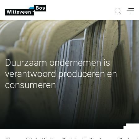
Nav
Duurzaam ondernemen is
verantwoord produceren en
consumeren
Duurzaam ondernemen is verantw