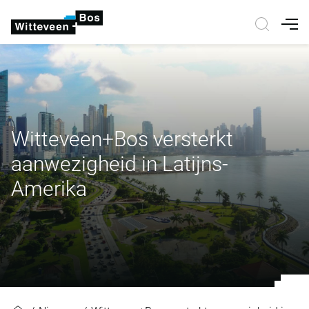
Nav
Witteveen+Bos versterkt
aanwezigheid in Latijns-
Amerika
Witteveen+Bos versterkt aanwezig