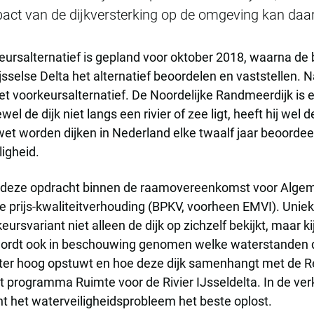
t van de dijkversterking op de omgeving kan daar
ursalternatief is gepland voor oktober 2018, waarna de
selse Delta het alternatief beoordelen en vaststellen. 
t voorkeursalternatief. De Noordelijke Randmeerdijk is
l de dijk niet langs een rivier of zee ligt, heeft hij wel d
et worden dijken in Nederland elke twaalf jaar beoordee
igheid.
 deze opdracht binnen de raamovereenkomst voor Algem
 prijs-kwaliteitverhouding (BPKV, voorheen EMVI). Uniek 
svariant niet alleen de dijk op zichzelf bekijkt, maar kij
rdt ook in beschouwing genomen welke waterstanden de
ter hoog opstuwt en hoe deze dijk samenhangt met de 
t programma Ruimte voor de Rivier IJsseldelta. In de ve
t het waterveiligheidsprobleem het beste oplost.