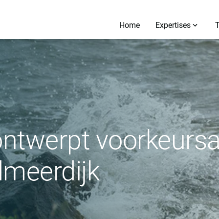
Home
Expertises
ntwerpt voorkeursal
dmeerdijk