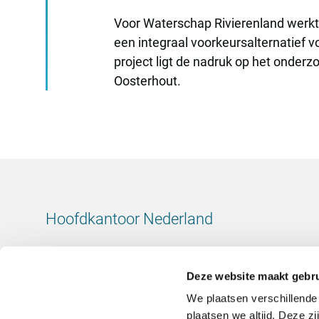
Voor Waterschap Rivierenland werk
een integraal voorkeursalternatief v
project ligt de nadruk op het onderz
Oosterhout.
Hoofdkantoor Nederland
Leeuwenbrug 8
7411 TJ Deventer
Deze website maakt gebru
Nederland
We plaatsen verschillende
KvK-nummer: 38020751
plaatsen we altijd. Deze z