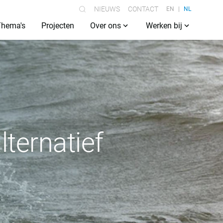
NIEUWS
CONTACT
EN
NL
Thema's
Projecten
Over ons
Werken bij
ternatief