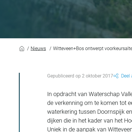
Witteveen+Bos ontw
Nieuws
Witteveen+Bos ontwerpt voorkeursalte
Gepubliceerd op 2 oktober 2017
Deel 
In opdracht van Waterschap Vall
de verkenning om te komen tot ee
waterkering tussen Doornspijk en
dijken die in het kader van he
Uniek in de aanpak van Witteveen+