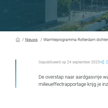
Warmteprogramma R
Nieuws
Warmteprogramma Rotterdam dichterb
Gepubliceerd op 24 september 2025
D
De overstap naar aardgasvrije wa
milieueffectrapportage krijg je i