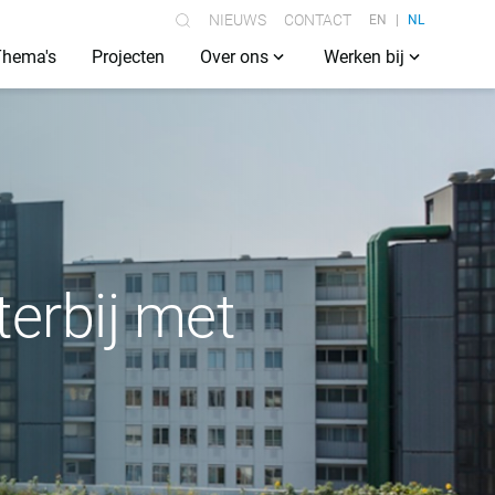
NIEUWS
CONTACT
EN
NL
Thema's
Projecten
Over ons
Werken bij
erbij met