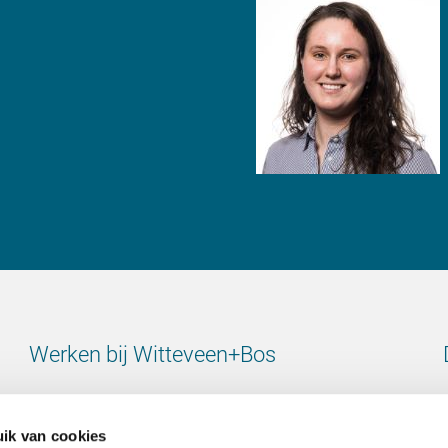
Werken bij Witteveen+Bos
Bekijk alle vacatures
ik van cookies