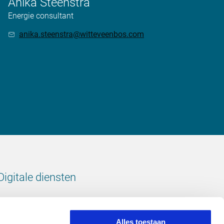
Anika Steenstra
Energie consultant
anika.steenstra@witteveenbos.com
Digitale diensten
Bekijk onze digitale diensten
Alles toestaan