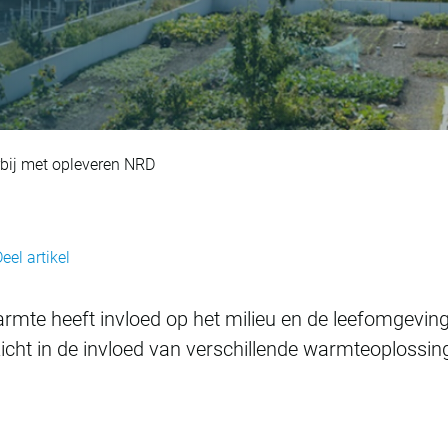
otterdam dichterb
ij met opleveren NRD
eel artikel
rmte heeft invloed op het milieu en de leefomgeving
nzicht in de invloed van verschillende warmteoplossin