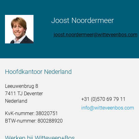
Joost Noordermeer
joost.noordermeer@witteveenbos.com
Hoofdkantoor Nederland
Leeuwenbrug 8
7411 TJ Deventer
+31 (0)570 69 79 11
Nederland
info@witteveenbos.com
KvK-nummer: 38020751
BTW-nummer: 800288920
Werken bij Witteveen+Bos