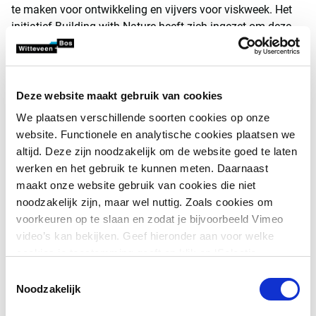
te maken voor ontwikkeling en vijvers voor viskweek. Het
initiatief Building with Nature heeft zich ingezet om deze
bossen te herstellen. In Demak, een district op het eiland
Java, hebben we met de Indonesische regering en andere
partners uit de lokale gemeenschappen langs de 20 km
lange kustlijn de mangroven opnieuw laten groeien.
Deze website maakt gebruik van cookies
We plaatsen verschillende soorten cookies op onze
In plaats van alleen mangroves aanplanten, is bij 'Building
website. Functionele en analytische cookies plaatsen we
with Nature Indonesia' een innovatieve aanpak toegepast
altijd. Deze zijn noodzakelijk om de website goed te laten
waarbij semi-permeabele zeeweringen van natuurlijke
werken en het gebruik te kunnen meten. Daarnaast
materialen worden gebruikt om modder en sedimenten op
maakt onze website gebruik van cookies die niet
te vangen. Mangroven groeien dan op natuurlijke wijze
noodzakelijk zijn, maar wel nuttig. Zoals cookies om
aan, met een overlevingspercentage van 70 procent -
voorkeuren op te slaan en zodat je bijvoorbeeld Vimeo
aanzienlijk hoger dan de 15-20 procent van geplante
video’s kan bekijken. Geef hieronder aan voor welke
mangroven. Na verloop van tijd bouwt zich grond op in de
cookies je toestemming geeft en klik op ‘Selectie
wortels van de mangroven, wat kan voorkomen dat
toestaan’. Door op ‘Alles toestaan’ te klikken ga je
stijgende zeeën gemeenschappen overspoelen.
Toestemmingsselectie
akkoord met het plaatsen van alle cookies.
Meer over
Noodzakelijk
cookies
.
Vlaggenschipinitiatieven