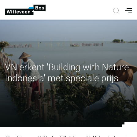
Nav
VN erkent 'Building with Nature
Indonesia' met speciale prijs
VN erkent 'Building with Nature In