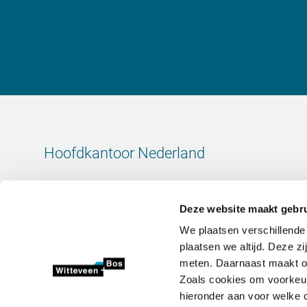
Hoofdkantoor Nederland
Leeuwenbrug 8
7411 TJ Deventer
Deze website maakt gebru
Nederland
We plaatsen verschillende
KvK-nummer: 38020751
plaatsen we altijd. Deze z
BTW-nummer: 800288920
meten. Daarnaast maakt onz
Zoals cookies om voorkeur
+31 (0)570 69 79 11
hieronder aan voor welke c