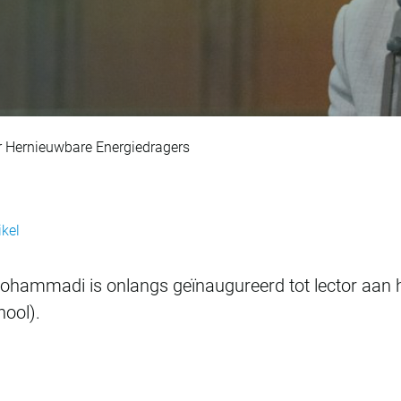
enoemd tot lector 
 Hernieuwbare Energiedragers
ikel
ohammadi is onlangs geïnaugureerd tot lector aan 
hool).