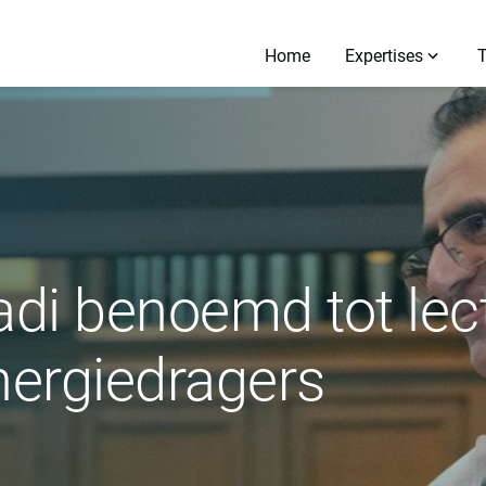
Home
Expertises
i benoemd tot lec
ergiedragers