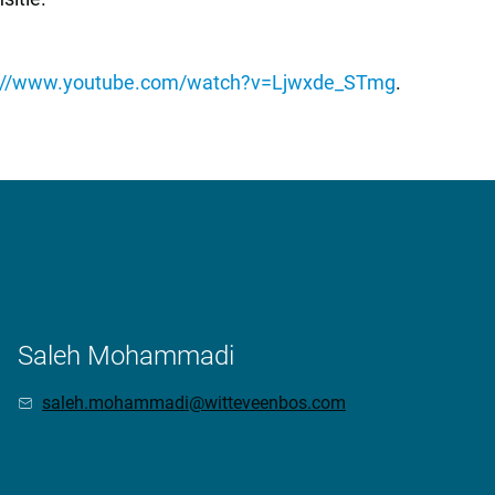
s://www.youtube.com/watch?v=Ljwxde_STmg
.
Saleh Mohammadi
saleh.mohammadi@witteveenbos.com