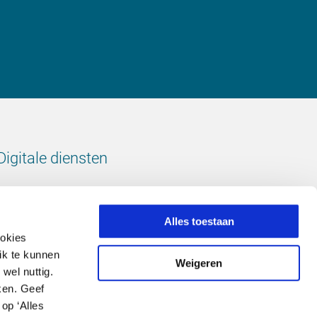
Digitale diensten
Bekijk onze digitale diensten
Alles toestaan
ookies
ik te kunnen
Weigeren
wel nuttig.
Volg ons
ken. Geef
op ‘Alles
LinkedIn
footer.instagram
Facebook