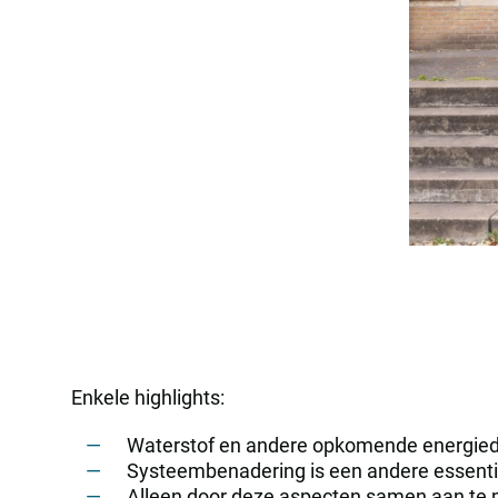
Enkele highlights:
Waterstof en andere opkomende energiedrag
Systeembenadering is een andere essentiël
Alleen door deze aspecten samen aan te p