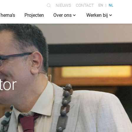
NIEUWS
CONTACT
EN
NL
Thema's
Projecten
Over ons
Werken bij
tor