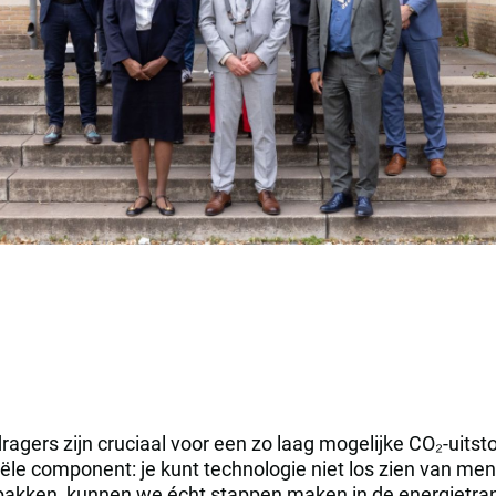
ers zijn cruciaal voor een zo laag mogelijke CO₂-uitsto
e component: je kunt technologie niet los zien van mense
akken, kunnen we écht stappen maken in de energietran