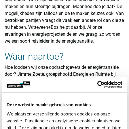
maken en hun steentje bijdragen. Maar hoe doe je dat? De
mogelijkheden zijn talloos en de te maken keuzes ook. Van
betrokken partijen vraagt dit vaak een andere rol dan die ze
nu hebben. Witteveen+Bos helpt daarbij. Al onze
ervaringen in energieprojecten delen we graag; zo worden
we een soort reisleider in de energietransitie.
Waar naartoe?
Hoe loodsen wij onze opdrachtgevers de energietransitie
door? Jimme Zoete, groepshoofd Energie en Ruimte bij
Witteveen+Bos, geeft een voorbeeld: ‘Voor Enexis Groep
werkten wij afgelopen maanden aan een customer journey
Regionale Energiestrategieën. Dat is een stappenplan voor
de netbeheerder waarin Witteveen+Bos de ervaring met
Deze website maakt gebruik van cookies
energieprojecten stap voor stap navolgbaar maakt. Het is
We plaatsen verschillende soorten cookies op onze
misschien geen Lonely Planet of andere reisgids, maar het
website. Functionele en analytische cookies plaatsen we
helpt gebiedsteams van de netbeheerder wel om vragen
altijd. Deze zijn noodzakelijk om de website goed te laten