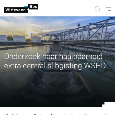
Nav
Onderzoek naar haalbaarheid
extra central slibgisting WSHD
Onderzoek naar haalbaarheid extra