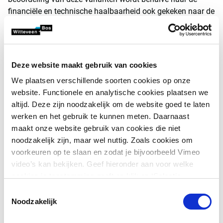
financiële en technische haalbaarheid ook gekeken naar de
milieuwinst - met inzet van de +Circular Design Tool - en
vergunbaarheid.
Slibstrategie
Deze website maakt gebruik van cookies
In 2021 wil het bestuur van Waterschap Hollandse Delta
We plaatsen verschillende soorten cookies op onze
(WSHD) de slibstrategie vaststellen. In dit strategische plan
website. Functionele en analytische cookies plaatsen we
legt WSHD vast hoe en waar de slibstromen van het
altijd. Deze zijn noodzakelijk om de website goed te laten
waterschap in de toekomst verwerkt worden; niet alleen
werken en het gebruik te kunnen meten. Daarnaast
met het oog op de interne ontwikkelingen maar ook
maakt onze website gebruik van cookies die niet
rekening houdend met externe ontwikkelingen zoals
noodzakelijk zijn, maar wel nuttig. Zoals cookies om
plannen van collega-waterschappen in de slibketen. Om tot
voorkeuren op te slaan en zodat je bijvoorbeeld Vimeo
een zorgvuldige strategiebepaling te komen, worden ter
video’s kan bekijken. Geef hieronder aan voor welke
voorbereiding diverse studies uitgevoerd. Een daarvan is
cookies je toestemming geeft en klik op ‘Selectie
het onderzoek naar de haalbaarheid van een extra centrale
toestaan’. Door op ‘Alles toestaan’ te klikken ga je
Toestemmingsselectie
slibvergistingsinstallatie binnen het beheergebied van
akkoord met het plaatsen van alle cookies.
Meer over
Noodzakelijk
WSHD.
cookies
.