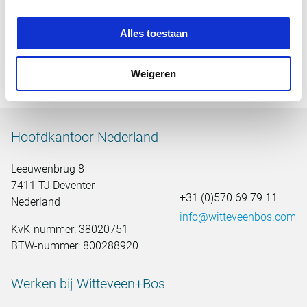
om ze met elkaar te verbinden. Met uiteindelijk één doel,
het stimuleren en toepassen van nieuwe methoden en
Alles toestaan
materialen die bijdragen aan duurzame projecten.
+ jaap.de.koning@witteveenbos.com
Weigeren
Hoofdkantoor Nederland
Leeuwenbrug 8
7411 TJ Deventer
+31 (0)570 69 79 11
Nederland
info@witteveenbos.com
KvK-nummer: 38020751
BTW-nummer: 800288920
Werken bij Witteveen+Bos