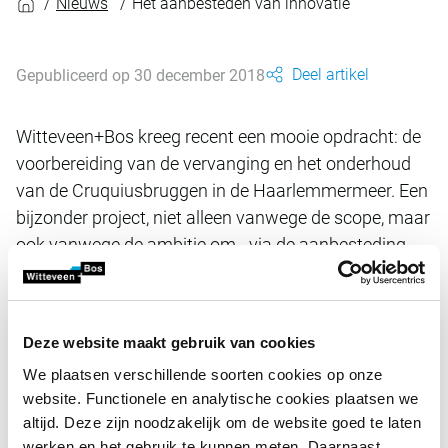
Nieuws
Het aanbesteden van innovatie
Deel artikel
Gepubliceerd op 30 december 2018
Witteveen+Bos kreeg recent een mooie opdracht: de
voorbereiding van de vervanging en het onderhoud
van de Cruquiusbruggen in de Haarlemmermeer. Een
bijzonder project, niet alleen vanwege de scope, maar
ook vanwege de ambitie om - via de aanbesteding -
duurzame innovaties te verkrijgen.
Daarom is gekozen voor een concurrentiegerichte dialoog,
Deze website maakt gebruik van cookies
een relatief lange en intensieve procedure waarin met
meerdere partijen tegelijk wordt gesproken over hun
We plaatsen verschillende soorten cookies op onze
voorstellen. Dezelfde opzet is eerder gekozen voor de
website. Functionele en analytische cookies plaatsen we
aanbesteding van de Innovatieroute N737 voor de
altijd. Deze zijn noodzakelijk om de website goed te laten
provincie Overijssel. De resultaten daarvan zullen
werken en het gebruik te kunnen meten. Daarnaast