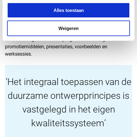
Witteveen+Bos heeft daarom het implementatietraject
aangewezen als beleidsmatig speerpunt. Daartoe werd een
Alles toestaan
programma opgezet met daaraan gekoppeld een
projectleider, een projectteam en per principe een of meer
Weigeren
deskundigen afkomstig van verschillende afdelingen
binnen de organisatie. Het programma stond garant voor
promotiemiddelen, presentaties, voorbeelden en
werksessies.
Het integraal toepassen van de
duurzame ontwerpprincipes is
vastgelegd in het eigen
kwaliteitssysteem