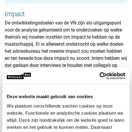
Impact
De ontwikkelingsdoelen van de VN zijn als uitgangspunt
voor de analyse gehanteerd om te onderzoeken op welke
thema’s wij moeten inzetten om impact te hebben op de
maatschappij. Er is allereerst onderzocht op welke doelen
het adviesbureau het meeste impact zou moeten hebben
en ten tweede hoe deze impact nu scoort. Intern hebben wij
dat gedaan door interviews te houden met collega’s op
verantwoordelijke functies en met een enquête onder een
willekeurig gekozen deel van de werknemers. Extern zijn
interviews gehouden met opdrachtgevers en de
belangrijkste keten- en samenwerkingspartners.
Deze website maakt gebruik van cookies
We plaatsen verschillende soorten cookies op onze
Doorvertaling naar duurzame
website. Functionele en analytische cookies plaatsen we
ontwerpprincipes
altijd. Deze zijn noodzakelijk om de website goed te laten
Bij ingenieursbureau Witteveen+Bos worden de meeste
werken en het gebruik te kunnen meten. Daarnaast
adviezen gegeven in relatie tot ontwerpen. Ontwerpen is