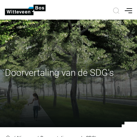
Nav
Doorvertaling van de SDG's
Doorvertaling van de SDG's