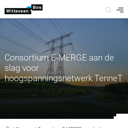
Nav
Consortium E-MERGE aan de
slag voor
hoogspanningsnetwerk TenneT
Consortium E-MERGE aan de slag