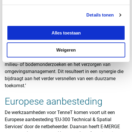
Duurzame toekomst
Wim van den Brink, CEO van Bilfinger Tebodin Netherlands
Details tonen
B.V., benadrukt dat E-MERGE geen gelegenheidsverbintenis
is: ‘Waar de kracht van het ene bureau bijvoorbeeld ligt in
Alles toestaan
de ervaring en technische expertise op het gebied van
hoogspanning, vullen de andere partners dit aan met onder
meer projectbeheersing van grote en complexe
Weigeren
infrastructurele- en installatieprojecten, het uitvoeren van
milieu- of bodemonderzoeken en het verzorgen van
omgevingsmanagement. Dit resulteert in een synergie die
bijdraagt aan het verder versnellen van een duurzame
toekomst.’
Europese aanbesteding
De werkzaamheden voor TenneT komen voort uit een
Europese aanbesteding ‘EU-300 Technical & Spatial
Services’ door de netbeheerder. Daarvan heeft E-MERGE