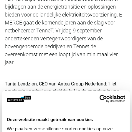
bijdragen aan de energietransitie en oplossingen
bieden voor de landelijke elektriciteitsvoorziening. E-
MERGE gaat de komende jaren aan de slag voor
netbeheerder TenneT. Vrijdag 9 september
ondertekenden vertegenwoordigers van de
bovengenoemde bedrijven en Tennet de
overeenkomst met een looptijd van minimaal vier
jaar.
Tanja Lendzion, CEO van Antea Group Nederland: ‘Het
groeiende aandeel van elektriciteit in de energiemix van
Nederlandse bedrijven en huishoudens zorgt voor
spanning op de elektriciteitsinfrastructuur. Om de
dienstverlening betrouwbaar en veilig te houden vraagt dit
om herstructurering, uitbreiding en verzwaring van het
Deze website maakt gebruik van cookies
netwerk en hoogspanningsstations. Daar komen
We plaatsen verschillende soorten cookies op onze