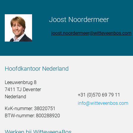
Joost Noordermeer
joost.noordermeer@witteveenbos.com
Hoofdkantoor Nederland
Leeuwenbrug 8
7411 TJ Deventer
+31 (0)570 69 79 11
Nederland
info@witteveenbos.com
KvK-nummer: 38020751
BTW-nummer: 800288920
Werken bij Witteveen+Bos