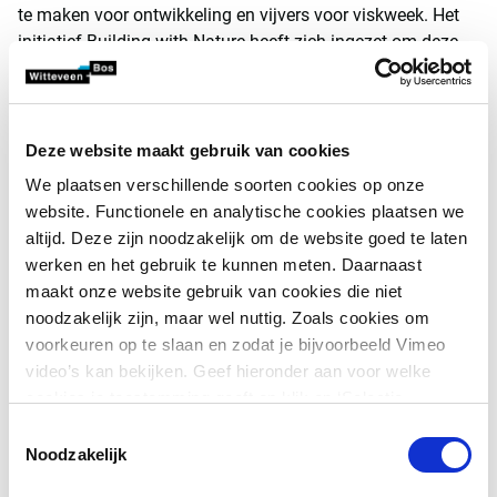
te maken voor ontwikkeling en vijvers voor viskweek. Het
initiatief Building with Nature heeft zich ingezet om deze
bossen te herstellen. In Demak, een district op het eiland
Java, hebben we met de Indonesische regering en andere
partners uit de lokale gemeenschappen langs de 20 km
lange kustlijn de mangroven opnieuw laten groeien.
Deze website maakt gebruik van cookies
We plaatsen verschillende soorten cookies op onze
In plaats van alleen mangroves aanplanten, is bij 'Building
website. Functionele en analytische cookies plaatsen we
with Nature Indonesia' een innovatieve aanpak toegepast
altijd. Deze zijn noodzakelijk om de website goed te laten
waarbij semi-permeabele zeeweringen van natuurlijke
werken en het gebruik te kunnen meten. Daarnaast
materialen worden gebruikt om modder en sedimenten op
maakt onze website gebruik van cookies die niet
te vangen. Mangroven groeien dan op natuurlijke wijze
noodzakelijk zijn, maar wel nuttig. Zoals cookies om
aan, met een overlevingspercentage van 70 procent -
voorkeuren op te slaan en zodat je bijvoorbeeld Vimeo
aanzienlijk hoger dan de 15-20 procent van geplante
video’s kan bekijken. Geef hieronder aan voor welke
mangroven. Na verloop van tijd bouwt zich grond op in de
cookies je toestemming geeft en klik op ‘Selectie
wortels van de mangroven, wat kan voorkomen dat
toestaan’. Door op ‘Alles toestaan’ te klikken ga je
stijgende zeeën gemeenschappen overspoelen.
Toestemmingsselectie
akkoord met het plaatsen van alle cookies.
Meer over
Noodzakelijk
cookies
.
Vlaggenschipinitiatieven