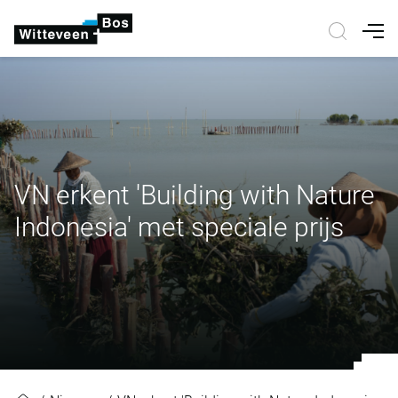
Nav
VN erkent 'Building with Nature
Indonesia' met speciale prijs
VN erkent 'Building with Nature In