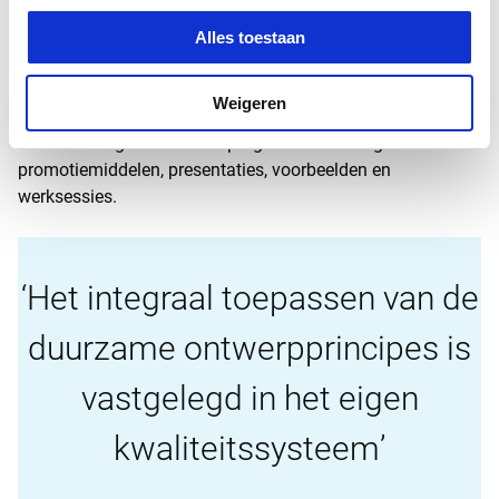
Witteveen+Bos heeft daarom het implementatietraject
aangewezen als beleidsmatig speerpunt. Daartoe werd een
Alles toestaan
programma opgezet met daaraan gekoppeld een
projectleider, een projectteam en per principe een of meer
Weigeren
deskundigen afkomstig van verschillende afdelingen
binnen de organisatie. Het programma stond garant voor
promotiemiddelen, presentaties, voorbeelden en
werksessies.
Het integraal toepassen van de
duurzame ontwerpprincipes is
vastgelegd in het eigen
kwaliteitssysteem