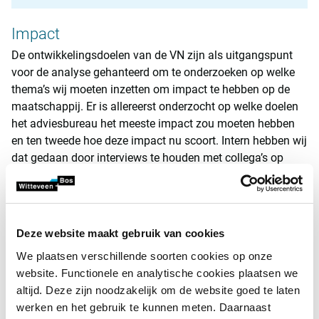
Impact
De ontwikkelingsdoelen van de VN zijn als uitgangspunt
voor de analyse gehanteerd om te onderzoeken op welke
thema’s wij moeten inzetten om impact te hebben op de
maatschappij. Er is allereerst onderzocht op welke doelen
het adviesbureau het meeste impact zou moeten hebben
en ten tweede hoe deze impact nu scoort. Intern hebben wij
dat gedaan door interviews te houden met collega’s op
verantwoordelijke functies en met een enquête onder een
willekeurig gekozen deel van de werknemers. Extern zijn
interviews gehouden met opdrachtgevers en de
belangrijkste keten- en samenwerkingspartners.
Deze website maakt gebruik van cookies
We plaatsen verschillende soorten cookies op onze
Doorvertaling naar duurzame
website. Functionele en analytische cookies plaatsen we
ontwerpprincipes
altijd. Deze zijn noodzakelijk om de website goed te laten
Bij ingenieursbureau Witteveen+Bos worden de meeste
werken en het gebruik te kunnen meten. Daarnaast
adviezen gegeven in relatie tot ontwerpen. Ontwerpen is