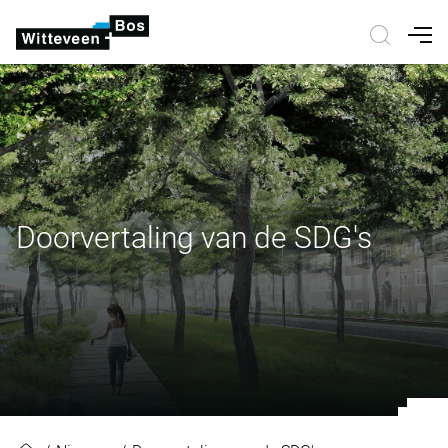
Nav
Doorvertaling van de SDG's
Doorvertaling van de SDG's