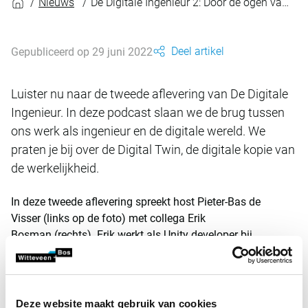
Nieuws
De Digitale Ingenieur 2: Door de ogen van een developer
Deel artikel
Gepubliceerd op 29 juni 2022
Luister nu naar de tweede aflevering van De Digitale
Ingenieur. In deze podcast slaan we de brug tussen
ons werk als ingenieur en de digitale wereld. We
praten je bij over de Digital Twin, de digitale kopie van
de werkelijkheid.
In deze tweede aflevering spreekt host Pieter-Bas de
Visser (links op de foto) met collega Erik
Bosman (rechts). Erik werkt als Unity developer bij
Witteveen+Bos. Erik legt je uit hoe een Digital Twin tot
stand komt en hoe hij het ervaart om als developer bij een
ingenieursbureau te werken. Ook vertelt hij over de impact
die Witteveen+Bos met Digital Twins kan maken, over de
Deze website maakt gebruik van cookies