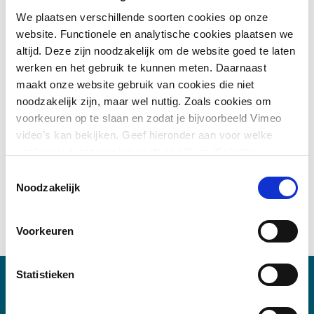
multi-inzetbaarheid van de Digital Twin, en meer! De
We plaatsen verschillende soorten cookies op onze
podcast is ook te beluisteren in
Apple Podcasts
.
website. Functionele en analytische cookies plaatsen we
altijd. Deze zijn noodzakelijk om de website goed te laten
Eerste aflevering gemist? Die kan je
hie
r terugluisteren!
werken en het gebruik te kunnen meten. Daarnaast
maakt onze website gebruik van cookies die niet
noodzakelijk zijn, maar wel nuttig. Zoals cookies om
voorkeuren op te slaan en zodat je bijvoorbeeld Vimeo
video’s kan bekijken. Geef hieronder aan voor welke
cookies je toestemming geeft en klik op ‘Selectie
toestaan’. Door op ‘Alles toestaan’ te klikken ga je
Toestemmingsselectie
akkoord met het plaatsen van alle cookies.
Meer over
Noodzakelijk
cookies
.
Voorkeuren
Statistieken
Meer informatie?