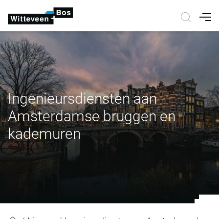
Nav
Ingenieursdiensten aan
Amsterdamse bruggen en
kademuren
Ingenieursdiensten aan Amsterd