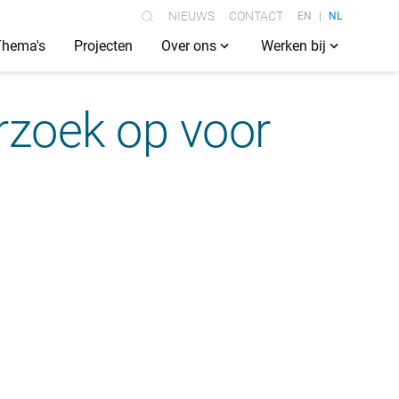
NIEUWS
CONTACT
EN
NL
Thema's
Projecten
Over ons
Werken bij
rzoek op voor