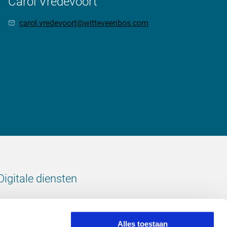
Carol Vredevoort
carol.vredevoort@witteveenbos.com
Digitale diensten
Bekijk onze digitale diensten
Alles toestaan