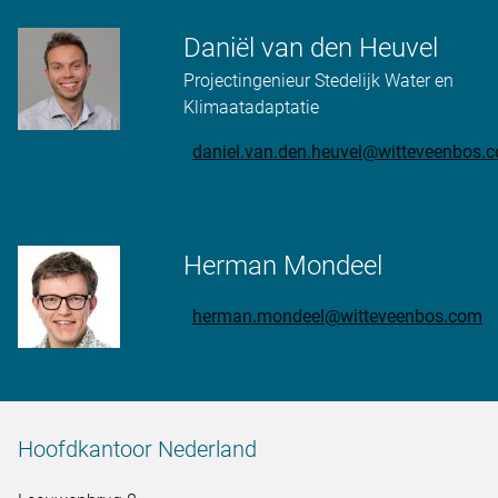
Daniël van den Heuvel
Projectingenieur Stedelijk Water en
Klimaatadaptatie
daniel.van.den.heuvel@witteveenbos.
Herman Mondeel
herman.mondeel@witteveenbos.com
Hoofdkantoor Nederland