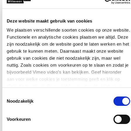
juist groot is, volgt een lager label (bijvoorbeeld E of F).
Hiermee krijgen bewoners in één oogopslag inzicht in de
kwetsbaarheid van hun perceel voor wateroverlast en
Deze website maakt gebruik van cookies
overstromingen. De website biedt ook maatregelen ter
voorkoming van wateroverlast en tegen overstromingen.
We plaatsen verschillende soorten cookies op onze website.
Zo kan iedereen eenvoudig bijdragen aan een
Functionele en analytische cookies plaatsen we altijd. Deze
klimaatbestendige inrichting. De uitbreidingen van de
zijn noodzakelijk om de website goed te laten werken en het
website worden in de zomer doorgevoerd.
gebruik te kunnen meten. Daarnaast maakt onze website
gebruik van cookies die niet noodzakelijk zijn, maar wel
Met de samenwerking wordt IkBenWaterproof uitgebreid en
nuttig. Zoals cookies om voorkeuren op te slaan en zodat je
voorzien van de wetenschappelijke inzichten van de UU
bijvoorbeeld Vimeo video’s kan bekijken. Geef hieronder
rondom risicocommunicatie. Andersom vindt het
aan voor welke cookies je toestemming geeft en klik op
onderzoek van de UU hiermee een laagdrempelige
‘Selectie toestaan’. Door op ‘Alles toestaan’ te klikken ga je
toepassing in een applicatie bedoeld voor burgers. “Door
akkoord met het plaatsen van alle cookies.
Meer over
Toestemmingsselectie
de samenwerking met de UU hopen we bij te kunnen
cookies
.
Noodzakelijk
dragen aan het eerste ‘Deltawerk’ dat mét de burgers
ontwikkeld wordt en Nederland klimaatbestendig maakt”,
zegt Herman Mondeel, PMC-leider Watermanagement en
Voorkeuren
Ruimtelijke Adaptatie bij Witteveen+Bos.