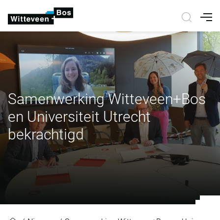
Nav
Samenwerking Witteveen+Bos
en Universiteit Utrecht
bekrachtigd
Samenwerking Witteveen+Bos en Un