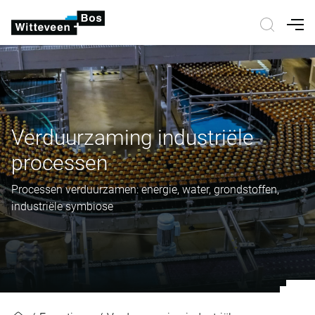
Nav
Verduurzaming industriële
processen
Processen verduurzamen: energie, water, grondstoffen,
industriële symbiose
Verduurzaming industriële proces