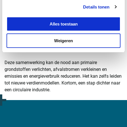
Details tonen
Industriële symbiose
Bedrijven en sectoren kunnen ook gezamenlijk hun CO
-
2
Alles toestaan
voetprint verkleinen of hun grondstoffenverbruik reduceren.
Ondernemingen kunnen grondstoffen, afvalstromen of
Weigeren
energie/warmte uitwisselen, ook wel industriële symbiose
genoemd.
Deze samenwerking kan de nood aan primaire
grondstoffen verlichten, afvalstromen verkleinen en
emissies en energieverbruik reduceren. Het kan zelfs leiden
tot nieuwe verdienmodellen. Kortom, een stap dichter naar
een circulaire industrie.