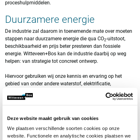
proceshulpmiddelen.
Duurzamere energie
De industrie zal daarom in toenemende mate over moeten
stappen naar duurzamere energie die qua CO
-uitstoot,
2
beschikbaarheid en prijs beter presteren dan fossiele
energie. Witteveen+Bos kan de industrie daarbij op weg
helpen: van strategie tot concreet ontwerp.
Hiervoor gebruiken wij onze kennis en ervaring op het
gebied van onder andere waterstof, elektrificatie,
restwarmtebenutting (zowel binnen als buiten de
installatie), stoomsystemen en financiële analyses.
Grondstofketen in kaart
Deze website maakt gebruik van cookies
De toenemende vraag naar grondstoffen
noopt tot een
We plaatsen verschillende soorten cookies op onze
zuinigere, slimmere en circulaire omgang met (schaarse)
website. Functionele en analytische cookies plaatsen we