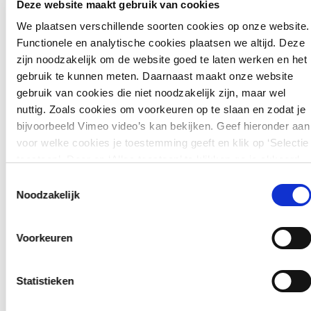
steeds troebel is dan kunnen interne maatregelen worden
Deze website maakt gebruik van cookies
uitgevoerd om het watersysteem een laatste zetje te geven
We plaatsen verschillende soorten cookies op onze website.
richting een heldere toestand. Dit kan bijvoorbeeld worden
Functionele en analytische cookies plaatsen we altijd. Deze
gedaan door bepaalde vissen weg te vangen die de bodem
zijn noodzakelijk om de website goed te laten werken en het
opwoelen en daardoor het water troebel houden.
gebruik te kunnen meten. Daarnaast maakt onze website
gebruik van cookies die niet noodzakelijk zijn, maar wel
-
Overige maatregelen
: deze maatregelen hebben vooral te
nuttig. Zoals cookies om voorkeuren op te slaan en zodat je
maken met het gebruik van het water. Vaak wordt er
bijvoorbeeld Vimeo video’s kan bekijken. Geef hieronder aan
gerecreëerd bij het water, bijvoorbeeld door er te varen,
voor welke cookies je toestemming geeft en klik op ‘Selectie
zwemmen of vissen, terwijl dit niet altijd goed samen gaat
toestaan’. Door op ‘Alles toestaan’ te klikken ga je akkoord
met het verkrijgen en behouden van goede waterkwaliteit.
met het plaatsen van alle cookies.
Meer over cookies
.
Toestemmingsselectie
Er kan bijvoorbeeld overwogen worden om recreatie in
Noodzakelijk
bepaalde gebieden of perioden te beperken.
De maatregelen die naar verwachting het meest effectief
Voorkeuren
zijn worden eerst genoemd.
Statistieken