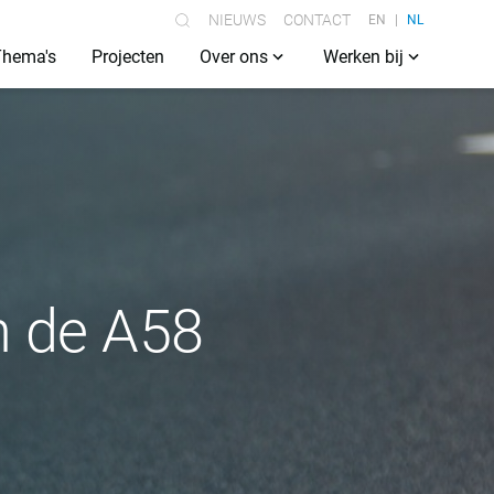
NIEUWS
CONTACT
EN
NL
Thema's
Projecten
Over ons
Werken bij
n de A58