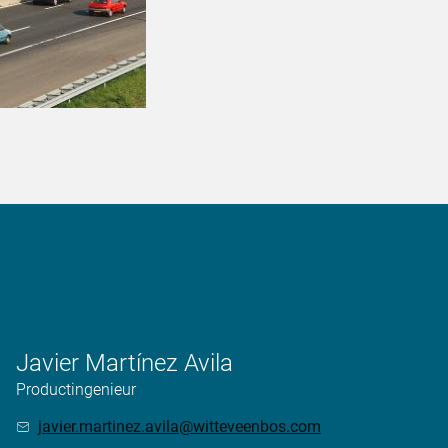
Javier Martínez Avila
Productingenieur
javier.martinez.avila@witteveenbos.com