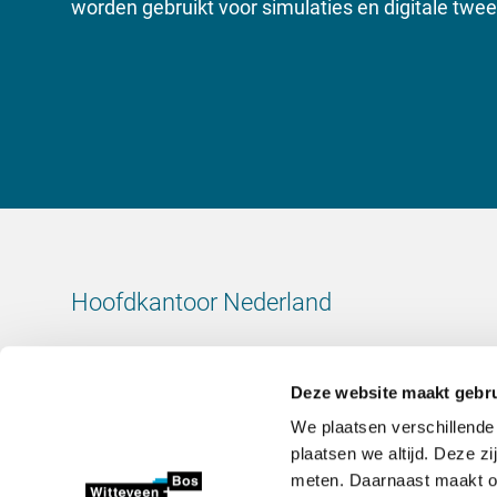
worden gebruikt voor simulaties en digitale twee
Hoofdkantoor Nederland
Leeuwenbrug 8
7411 TJ Deventer
Deze website maakt gebru
Nederland
We plaatsen verschillende
KvK-nummer: 38020751
plaatsen we altijd. Deze z
BTW-nummer: 800288920
meten. Daarnaast maakt onz