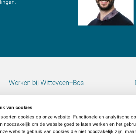
lingen.
Werken bij Witteveen+Bos
Bekijk alle vacatures
ik van cookies
 soorten cookies op onze website. Functionele en analytische c
ijn noodzakelijk om de website goed te laten werken en het gebru
e website gebruik van cookies die niet noodzakelijk zijn, maar 
Contact