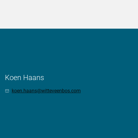
Koen Haans
koen.haans@witteveenbos.com