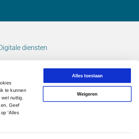
Digitale diensten
Bekijk onze digitale diensten
Alles toestaan
ookies
ik te kunnen
Weigeren
wel nuttig.
Volg ons
ken. Geef
op ‘Alles
LinkedIn
footer.instagram
Facebook