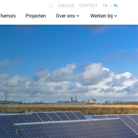
NIEUWS
CONTACT
EN
NL
Thema's
Projecten
Over ons
Werken bij