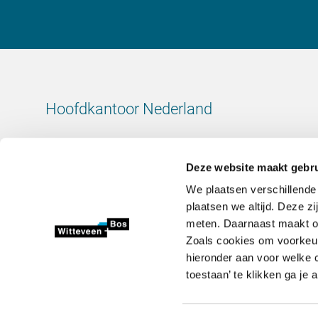
Hoofdkantoor Nederland
Leeuwenbrug 8
7411 TJ Deventer
Deze website maakt gebru
Nederland
We plaatsen verschillende
KvK-nummer: 38020751
plaatsen we altijd. Deze z
BTW-nummer: 800288920
meten. Daarnaast maakt onz
Zoals cookies om voorkeur
+31 (0)570 69 79 11
hieronder aan voor welke c
info@witteveenbos.com
toestaan’ te klikken ga je