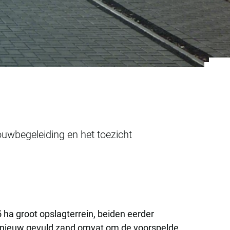
pils
ouwbegeleiding en het toezicht
ha groot opslagterrein, beiden eerder
an nieuw gevuld zand omvat om de voorspelde