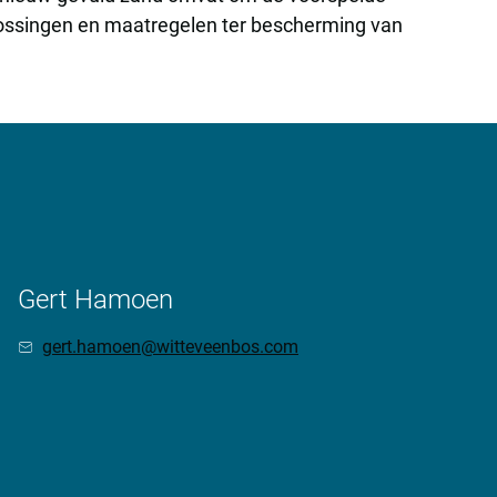
plossingen en maatregelen ter bescherming van
Gert Hamoen
gert.hamoen@witteveenbos.com