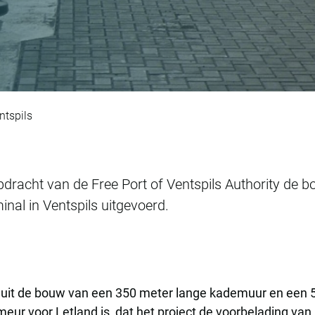
 de haven van Vents
ntspils
dracht van de Free Port of Ventspils Authority de b
nal in Ventspils uitgevoerd.
 uit de bouw van een 350 meter lange kademuur en een 5 
eur voor Letland is, dat het project de voorbelading v