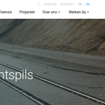
NIEUWS
CONTACT
EN
NL
Thema's
Projecten
Over ons
Werken bij
tspils