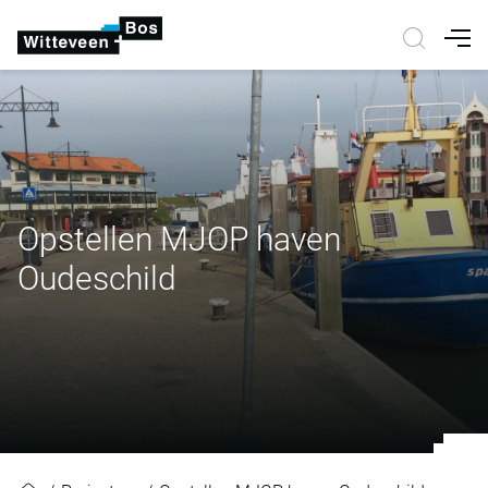
Nav
Opstellen MJOP haven
Oudeschild
Opstellen MJOP haven Oudeschil