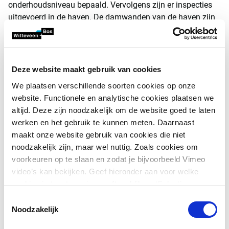
onderhoudsniveau bepaald. Vervolgens zijn er inspecties
uitgevoerd in de haven. De damwanden van de haven zijn
geïnspecteerd middels duikinspecties onder water en
plaatselijk langs de waterlijn met een boot. De rest van de
haven (verharding, meubilair, ondersteunende assets) zijn
middels een NEN 2767 inspectie geïnspecteerd. Op basis
Deze website maakt gebruik van cookies
van de inspectieresultaten en het onderhoudsniveau is er
We plaatsen verschillende soorten cookies op onze
voor de verschillende assets bepaald wanneer
website. Functionele en analytische cookies plaatsen we
onderhoudsmaatregelen nodig zijn om de haven in een
altijd. Deze zijn noodzakelijk om de website goed te laten
goede conditie te houden. De kosten voor de verschillende
werken en het gebruik te kunnen meten. Daarnaast
onderhoudsmaatregelen zijn bepaald aan de hand van
maakt onze website gebruik van cookies die niet
kengetallen en SSK ramingen van Witteveen+Bos.
noodzakelijk zijn, maar wel nuttig. Zoals cookies om
Tezamen heeft dit geleid tot een rapportage waarin
voorkeuren op te slaan en zodat je bijvoorbeeld Vimeo
eenduidig wordt waar de risico’s en grootste kostenposten
video’s kan bekijken. Geef hieronder aan voor welke
van de haven zitten en welke onderhoudsmaatregelen er
cookies je toestemming geeft en klik op ‘Selectie
benodigd zijn.
toestaan’. Door op ‘Alles toestaan’ te klikken ga je
Toestemmingsselectie
akkoord met het plaatsen van alle cookies.
Meer over
Noodzakelijk
"Door inzicht te hebben in de
cookies
.