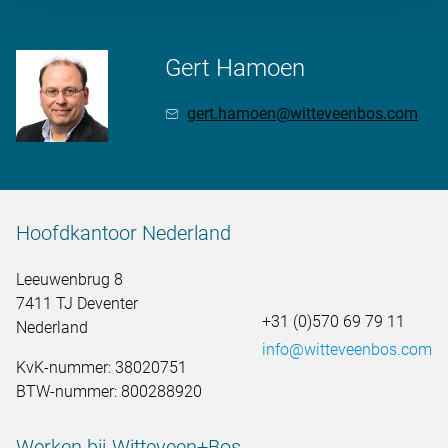
Gert Hamoen
gert.hamoen@witteveenbos.com
Hoofdkantoor Nederland
Leeuwenbrug 8
7411 TJ Deventer
+31 (0)570 69 79 11
Nederland
info@witteveenbos.com
KvK-nummer: 38020751
BTW-nummer: 800288920
Werken bij Witteveen+Bos