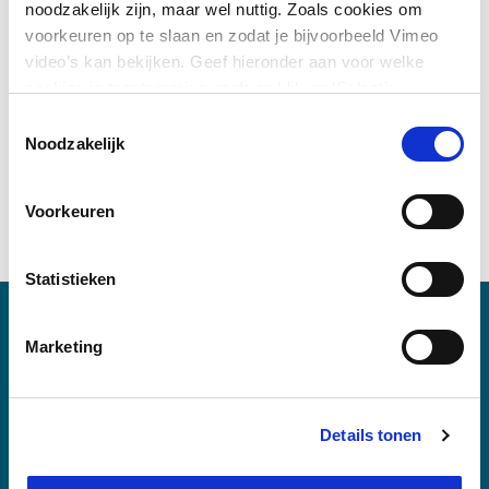
noodzakelijk zijn, maar wel nuttig. Zoals cookies om
omdat de trappen een open, niet-massieve doorsnede
voorkeuren op te slaan en zodat je bijvoorbeeld Vimeo
hebben. Daarnaast is er geen bekisting nodig, waardoor de
video’s kan bekijken. Geef hieronder aan voor welke
MKI-waarde van de trap meer dan 50 % lager is dan een
cookies je toestemming geeft en klik op ‘Selectie
conventionele taludtrap.
toestaan’. Door op ‘Alles toestaan’ te klikken ga je
Toestemmingsselectie
Voor het Havenbedrijf Rotterdam hebben we in het project
akkoord met het plaatsen van alle cookies.
Meer over
Noodzakelijk
Theemswegtracé voorgesteld om drie taludtrappen te
cookies
.
printen en daardoor ruim 1 ton CO₂ te besparen. De
Voorkeuren
opdrachtgever kwam met plezier een kijkje in de fabriek
nemen op het moment dat de trappen werden geprint.
Statistieken
Meer informatie?
Marketing
Details tonen
Marijn Bruurs