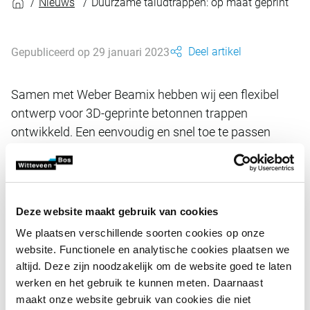
Nieuws
Duurzame taludtrappen: op maat geprint
Deel artikel
Gepubliceerd op 29 januari 2023
Samen met Weber Beamix hebben wij een flexibel
ontwerp voor 3D-geprinte betonnen trappen
ontwikkeld. Een eenvoudig en snel toe te passen
oplossing voor trappen op locaties als dijktaluds,
stations, langs (spoor)wegen en kanalen.
Deze website maakt gebruik van cookies
De oplossing bestaat uit een parametrisch ontwerp in
We plaatsen verschillende soorten cookies op onze
combinatie met de mogelijkheden van de 3D-printfabriek in
website. Functionele en analytische cookies plaatsen we
Eindhoven. Het resultaat is een precies op maat gemaakte
altijd. Deze zijn noodzakelijk om de website goed te laten
trap die binnen twee weken geleverd kan worden. Het grote
werken en het gebruik te kunnen meten. Daarnaast
voordeel van de trappen is de CO₂-besparing: er is geen
maakt onze website gebruik van cookies die niet
wapeningsstaal nodig en er wordt minder beton gebruikt