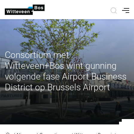
Nav
Consortium met
Witteveen+Bos wint gunning
volgende fase Airport Business
District op Brussels Airport
Consortium met Witteveen+Bos wint