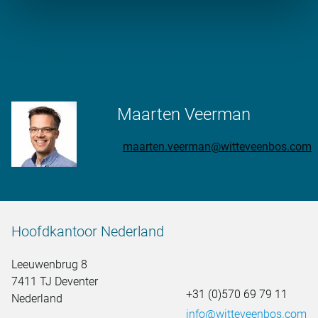
More information
Maarten Veerman
maarten.veerman@witteveenbos.com
Hoofdkantoor Nederland
Leeuwenbrug 8
7411 TJ Deventer
+31 (0)570 69 79 11
Nederland
info@witteveenbos.com