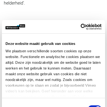
helderheid’.
Meer dan een luchthaven
Brussels Airport heeft de ambitie verder uit te groeien tot
een volledig geconnecteerd economisch centrum, dat veel
Deze website maakt gebruik van cookies
meer is dan enkel een luchthaven. De luchthaven wil
We plaatsen verschillende soorten cookies op onze
daarvoor haar Airport Business District verder ontwikkelen.
website. Functionele en analytische cookies plaatsen we
Dit biedt ruimte voor economische activiteiten binnen een
altijd. Deze zijn noodzakelijk om de website goed te laten
stedelijke context aanvullend op de luchthavenactiviteiten,
werken en het gebruik te kunnen meten. Daarnaast
zoals hotels en kantoorgebouwen, en omvat ook de verder
maakt onze website gebruik van cookies die niet
te ontwikkelen intermodale hub, die alle transportmodi op
noodzakelijk zijn, maar wel nuttig. Zoals cookies om
de luchthaven met elkaar verbindt. Naast het hotel en de
voorkeuren op te slaan en zodat je bijvoorbeeld Vimeo
twee kantoorgebouwen die er vandaag zijn, komt er in de
video’s kan bekijken. Geef hieronder aan voor welke
volgende fase een nieuw hotel en kantoorgebouw bij en
cookies je toestemming geeft en klik op ‘Selectie
wordt ook de intermodale hub fysiek gerealiseerd.
toestaan’. Door op ‘Alles toestaan’ te klikken ga je
Toestemmingsselectie