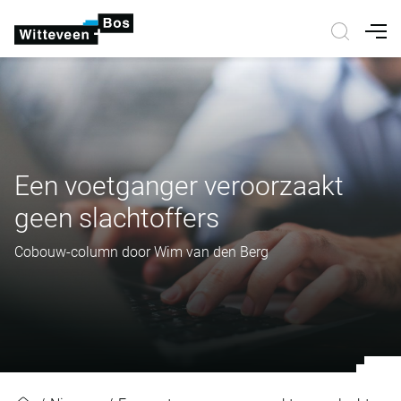
Nav
Een voetganger veroorzaakt
geen slachtoffers
Cobouw-column door Wim van den Berg
Een voetganger veroorzaakt geen 