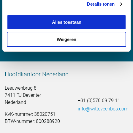
Meer informatie
Details tonen
Alles toestaan
Wim van den Berg
wim.van.den.berg@witteveenbos.com
Weigeren
Hoofdkantoor Nederland
Leeuwenbrug 8
7411 TJ Deventer
+31 (0)570 69 79 11
Nederland
info@witteveenbos.com
KvK-nummer: 38020751
BTW-nummer: 800288920