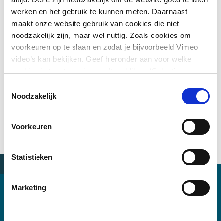
werken en het gebruik te kunnen meten. Daarnaast
maakt onze website gebruik van cookies die niet
Je hoort en ziet drie experts:
noodzakelijk zijn, maar wel nuttig. Zoals cookies om
voorkeuren op te slaan en zodat je bijvoorbeeld Vimeo
Van visie naar beleid:
André de Wit
, adviseur
video’s kan bekijken. Geef hieronder aan voor welke
mobiliteit gemeente Rotterdam
cookies je toestemming geeft en klik op ‘Selectie
Van data naar informatie:
Laurens Versluis
, urban
toestaan’. Door op ‘Alles toestaan’ te klikken ga je
Toestemmingsselectie
data scientist (Witteveen+Bos)
akkoord met het plaatsen van alle cookies.
Meer over
Noodzakelijk
Vertaling naar stedenbouwkundig ontwerp:
Tom
cookies
.
Lodder
, stedenbouwkundige (Witteveen+Bos)
Klik
hier
voor de vragen die tijdens het webinar niet
Voorkeuren
beantwoord zijn.
Statistieken
Marketing