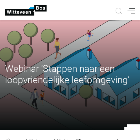
Nav
Webinar ‘Stappen naar een
loopvriendelijke leefomgeving’
Webinar ‘Stappen naar een loopvri