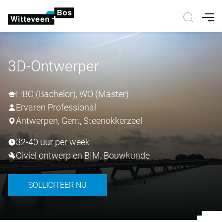
Nav
3D-Ontwerper
HBO (Bachelor), WO (Master)
Ervaren Professional
Antwerpen, Gent, Steenokkerzeel
32-40 uur per week
Civiel ontwerp en BIM, Bouwkunde
SOLLICITEER NU