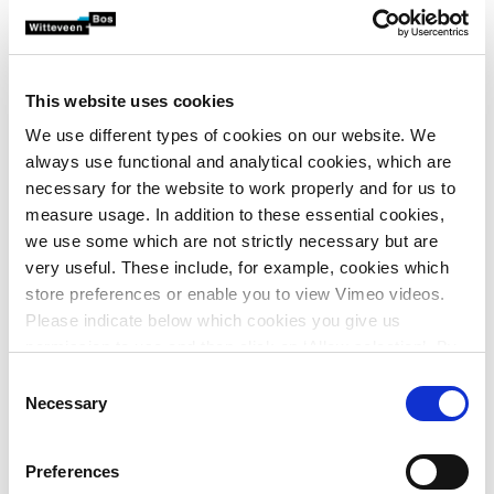
maaltijdcheques
thuiswerkvergoeding
cafetariaplan, met o.a. de mogelijkheid om
This website uses cookies
extra dagen vakantie of een tablet aan te
We use different types of cookies on our website. We
kopen, je smartphone te upgraden, enz.
always use functional and analytical cookies, which are
necessary for the website to work properly and for us to
diverse opleidingen gericht op zowel
measure usage. In addition to these essential cookies,
persoonlijke als professionele groei
we use some which are not strictly necessary but are
very useful. These include, for example, cookies which
Aan deze projecten werkt
store preferences or enable you to view Vimeo videos.
Please indicate below which cookies you give us
je team
permission to use and then click on ‘Allow selection’. By
clicking on ‘Allow all’, you agree to the use of all cookies.
Je team werkt aan diverse multidisciplinaire projecten
Consent
More information about cookies
.
Necessary
en focust zich daarmee op het 3D-ontwerp van
Selection
infrastructuurprojecten. Voorbeelden van projecten
waar je team zoal aan werkt:
Preferences