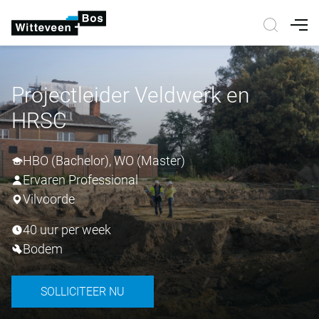
Nav
Projectleider Veldwerk en
HRSC
HBO (Bachelor), WO (Master)
Ervaren Professional
Vilvoorde
40 uur per week
Bodem
SOLLICITEER NU