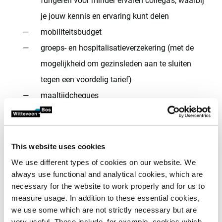
fungeren voor minder ervaren collega's, waarbij
je jouw kennis en ervaring kunt delen
mobiliteitsbudget
groeps- en hospitalisatieverzekering (met de
mogelijkheid om gezinsleden aan te sluiten
tegen een voordelig tarief)
maaltijdcheques
onkostenvergoeding
cafetariaplan, met o.a. de mogelijkheid om
extra dagen vakantie of een tablet aan te
This website uses cookies
kopen, je smartphone te upgraden, enz.
We use different types of cookies on our website. We
always use functional and analytical cookies, which are
diverse opleidingen gericht op zowel
necessary for the website to work properly and for us to
persoonlijke als professionele groei
measure usage. In addition to these essential cookies,
we use some which are not strictly necessary but are
very useful. These include, for example, cookies which