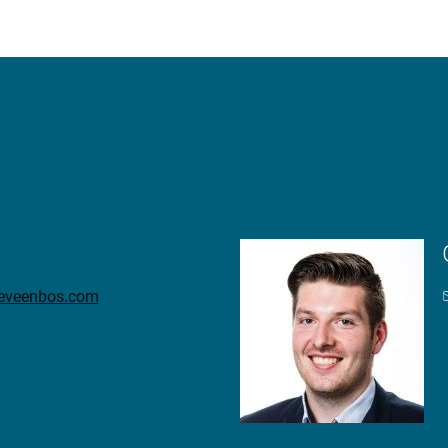
ntact op!
t
teveenbos.com