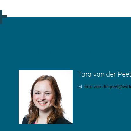
Heb je nog vragen? Neem co
Tara van der Pee
tara.van.der.peet@wit