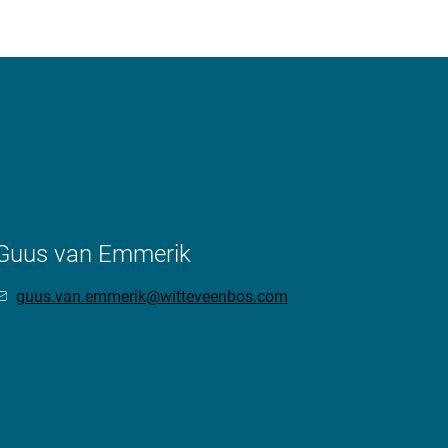
Guus van Emmerik
guus.van.emmerik@witteveenbos.com