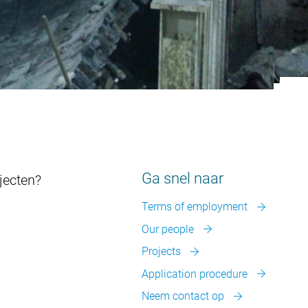
Ga snel naar
jecten?
Terms of employment
Our people
Projects
Application procedure
Neem contact op