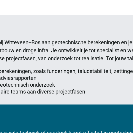
 bij Witteveen+Bos aan geotechnische berekeningen en je 
erbouw en droge infra. Je ontwikkelt je tot specialist en 
e projectfasen, van onderzoek tot realisatie. Tot jouw 
erekeningen, zoals funderingen, taludstabiliteit, zettin
adviesrapporten
geotechnisch onderzoek
aire teams aan diverse projectfasen
 civiele techniek of soortgelijk met affiniteit in geotech