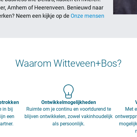
ter, Arnhem of Heerenveen. Benieuwd naar
erken? Neem een kijkje op de
Onze mensen
Waarom Witteveen+Bos?
etrokken
Ontwikkelmogelijkheden
 in bij
Ruimte om je continu en voortdurend te
Met e
ijn een
blijven ontwikkelen, zowel vakinhoudelijk
ontwerppr
artner.
als persoonlijk.
mogelijk