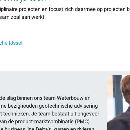
iplinaire projecten en focust zich daarmee op projecten 
team zoal aan werkt:
che IJssel
n de slag binnen ons team Waterbouw en
ame bezighouden geotechnische advisering
rt technieken. Je team bestaat uit ongeveer
t van de product-marktcombinatie (PMC)
business line Delta’s, kusten en rivieren.