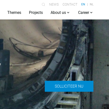
NEWS
CONTACT
EN
NL
Themes
Projects
About us
Career
w
SOLLICITEER NU