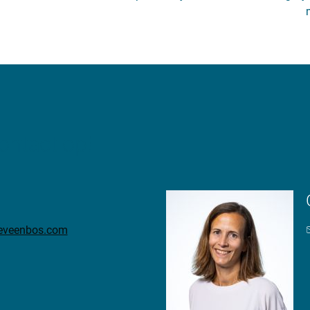
ntact op!
teveenbos.com