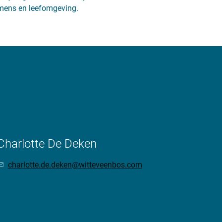
mens en leefomgeving.
Charlotte De Deken
charlotte.de.deken@witteveenbos.com