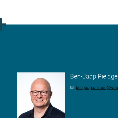
Heb je nog vragen? Neem co
Ben-Jaap Pielage
ben-jaap.pielage@wit