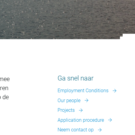
Ga snel naar
rmee
eren
Employment Conditions
p de
Our people
Projects
Application procedure
Neem contact op