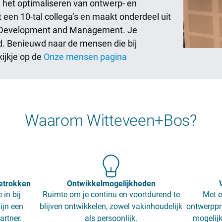
n het optimaliseren van ontwerp- en
een 10-tal collega’s en maakt onderdeel uit
al Development and Management. Je
d. Benieuwd naar de mensen die bij
ijkje op de
Onze mensen pagina
Waarom Witteveen+Bos?
etrokken
Ontwikkelmogelijkheden
 in bij
Ruimte om je continu en voortdurend te
Met e
ijn een
blijven ontwikkelen, zowel vakinhoudelijk
ontwerppr
artner.
als persoonlijk.
mogelijk