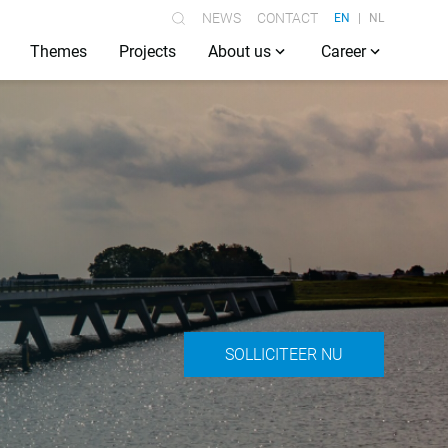
NEWS
CONTACT
EN
NL
Themes
Projects
About us
Career
SOLLICITEER NU