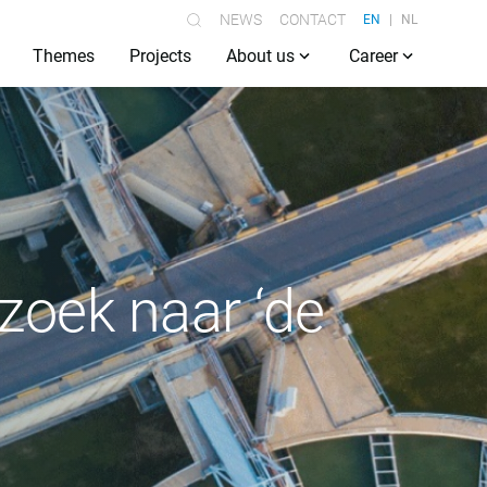
NEWS
CONTACT
EN
NL
Themes
Projects
About us
Career
zoek naar ‘de