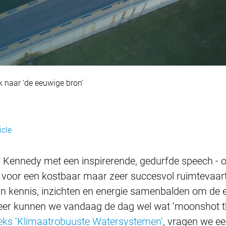
elle Roorda: Op zoe
 naar ‘de eeuwige bron’
icle
. Kennedy met een inspirerende, gedurfde speech - 
ijp voor een kostbaar maar zeer succesvol ruimte
 kennis, inzichten en energie samenbalden om de 
heer kunnen we vandaag de dag wel wat ‘moonshot thi
eks ‘Klimaatrobuuste Watersystemen’
, vragen we ee