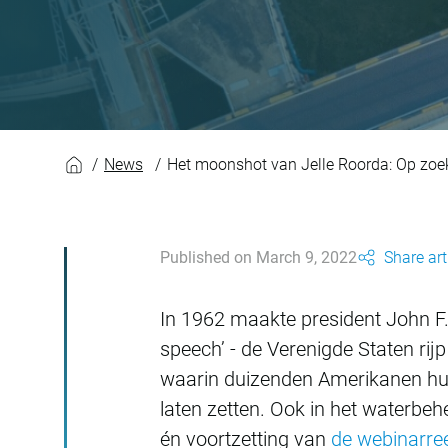
Het moonshot van J
News
Het moonshot van Jelle Roorda: Op zoek
Published on March 9, 2022
Share art
In 1962 maakte president John F
speech’ - de Verenigde Staten r
waarin duizenden Amerikanen hun
laten zetten. Ook in het waterbe
én voortzetting van
de webinarre