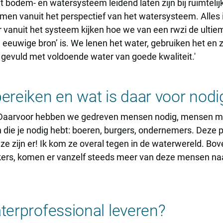
 bodem- en watersysteem leidend laten zijn bij ruimtelij
en vanuit het perspectief van het watersysteem. Alles i
r vanuit het systeem kijken hoe we van een rwzi de ulti
de eeuwige bron’ is. We lenen het water, gebruiken het en
ijd gevuld met voldoende water van goede kwaliteit.'
bereiken en wat is daar voor nodi
. Daarvoor hebben we gedreven mensen nodig, mensen me
n die je nodig hebt: boeren, burgers, ondernemers. Deze
: ze zijn er! Ik kom ze overal tegen in de waterwereld. B
kers, komen er vanzelf steeds meer van deze mensen na
aterprofessional leveren?