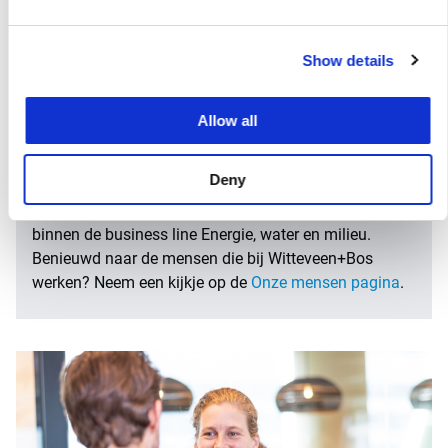
Je team
Als project engineer civiele techniek ga jij aan de slag
Show details
binnen één van onze teams civiele techniek, waarbij
we ons met name bezighouden met ontwerp, advies
en coördinatie bij multidisciplinaire
Allow all
waterzuiveringsprojecten van onze opdrachtgevers. Je
team bestaat uit ongeveer 10 collega’s en maakt
Deny
onderdeel uit van de product-marktcombinatie (PMC)
Afvalwater óf de PMC Drinkwater en proceswater
binnen de business line Energie, water en milieu.
Benieuwd naar de mensen die bij Witteveen+Bos
werken? Neem een kijkje op de
Onze mensen pagina
.