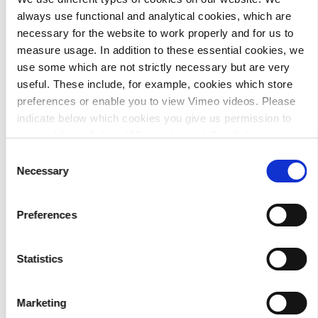
en focust zich daarmee op vernieuwing en uitbreiding
always use functional and analytical cookies, which are
van waterzuiveringen. We werken aan projecten voor
necessary for the website to work properly and for us to
drinkwaterbedrijven in Nederland en daarbuiten, en
measure usage. In addition to these essential cookies, we
waterschappen. Voorbeelden van projecten waar je
use some which are not strictly necessary but are very
team zoal aan werkt:
useful. These include, for example, cookies which store
preferences or enable you to view Vimeo videos. Please
renovatie en restauratie van een monumentaal
indicate below which cookies you give us permission to
machinegebouw van een drinkwaterzuivering
use and then click on ‘Allow selection’. By clicking on
bij Den Haag om dit te verduurzamen en
‘Allow all’, you agree to the use of all cookies.
More
Consent
behouden
information about cookies
.
Necessary
Selection
ontwerp van de compleet nieuwe
afvalwaterzuivering in Vlaardingen
ontwerp van nabehandelingsinstallaties voor
Preferences
acht zuiveringen van Waterschap
Vechtstromen om te voldoen aan nieuwe wet-
Statistics
en regelgeving
Marketing