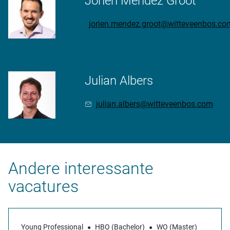
Joriën Mendez Groot
jorien.mendez.groot@witteveenbos.co
Julian Albers
julian.albers@witteveenbos.com
Andere interessante
vacatures
Young Professional
HBO (Bachelor)
WO (Master)