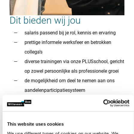
Dit bieden wij jou
salaris passend bij je rol, kennis en ervaring
prettige informele werksfeer en betrokken
collega’s
diverse trainingen via onze PLUSschool, gericht
op zowel persoonlijke als professionele groei
de mogelijkheid om deel te nemen aan ons
aandelenparticipatiesysteem
Aan deze projecten werkt
je team
This website uses cookies
Je team werkt aan diverse multidisciplinaire projecten
We use different types of cookies on our website. We