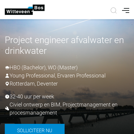
Nav
Project engineer afvalwater en
drinkwater
HBO (Bachelor), WO (Master)
Young Professional, Ervaren Professional
Rotterdam, Deventer
32-40 uur per week
Civiel ontwerp en BIM, Projectmanagement en
procesmanagement
SOLLICITEER NU