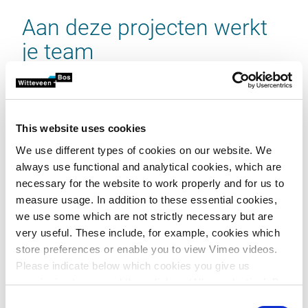
Aan deze projecten werkt
je team
Je team werkt aan diverse multidisciplinaire projecten
en focust zich daarmee op vernieuwing en uitbreiding
van waterzuiveringen in Nederland. Voorbeelden van
projecten waar je team zoal aan werkt:
This website uses cookies
We use different types of cookies on our website. We
ontwerpen van de meest duurzame
always use functional and analytical cookies, which are
afvalwaterzuivering van Nederland in Terwolde.
necessary for the website to work properly and for us to
Het 3D-model vormt de basis van de
measure usage. In addition to these essential cookies,
milieukostenindicatie en het
we use some which are not strictly necessary but are
materialenpaspoort
very useful. These include, for example, cookies which
ontwerpen van de compleet nieuwe
store preferences or enable you to view Vimeo videos.
afvalwaterzuivering Haarlemwaarderpolder
Please indicate below which cookies you give us
ontwerp van nabehandelingsinstallaties voor
permission to use and then click on ‘Allow selection’. By
acht zuiveringen van Waterschap
clicking on ‘Allow all’, you agree to the use of all cookies.
Vechtstromen om te voldoen aan nieuwe wet-
Consent