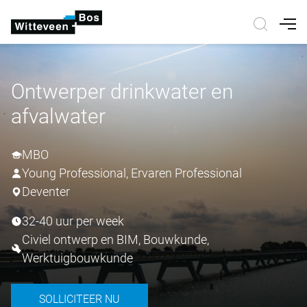
Nav
Ontwerper drinkwater en
afvalwater
MBO
Young Professional, Ervaren Professional
Deventer
32-40 uur per week
Civiel ontwerp en BIM, Bouwkunde,
Werktuigbouwkunde
SOLLICITEER NU