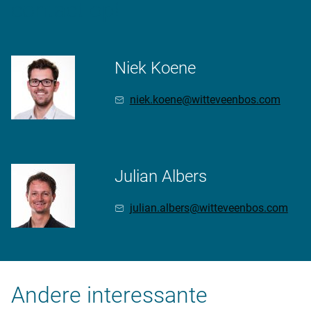
contact op!
Niek Koene
niek.koene@witteveenbos.com
Julian Albers
julian.albers@witteveenbos.com
Andere interessante