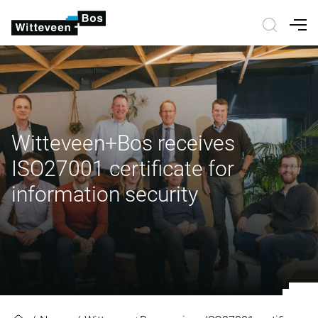
Nav
Witteveen+Bos receives
ISO27001 certificate for
information security
Witteveen+Bos receives ISO27001 c