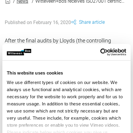
News
Witteveen+Bos receives ISO27001 certificate for information security
Share article
Published on February 16, 2020
After the final audits by Lloyds (the controlling
authority), Witteveen+Bos was awarded ISO27001
certification last week for the scope 'network and
system management' and privacy practices
according to the AVG/GDPR. ISO27001 is an
This website uses cookies
information security standard adopted by ISO, the
We use different types of cookies on our website. We
organisation that develops and publishes
always use functional and analytical cookies, which are
international standards.
necessary for the website to work properly and for us to
measure usage. In addition to these essential cookies,
we use some which are not strictly necessary but are
ISO27001 specificeert eisen voor het vaststellen,
very useful. These include, for example, cookies which
implementeren, uitvoeren, controleren, beoordelen,
store preferences or enable you to view Vimeo videos.
bijhouden en verbeteren van een gedocumenteerd
Please indicate below which cookies you give us
Information Security Management System (ISMS). De