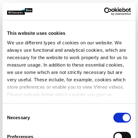
- Raamcontracten met ziekenhuizen en
Rijksvastgoedbedrijf: verduurzaming en technische
installaties voor maatschappelijk vastgoed
-
Herontwikkeling Tech Campus European Space
This website uses cookies
Agency: integratie van geavanceerde en duurzame
installatietechniek in kantoor- en labgebouwen
We use different types of cookies on our website. We
- Industrie 4.0-projecten, zoals bij Mogema
always use functional and analytical cookies, which are
(toeleverancier van ASML), waarbij slimme
necessary for the website to work properly and for us to
installatietechniek en automatisering het primaire
measure usage. In addition to these essential cookies,
productieproces ondersteunen
we use some which are not strictly necessary but are
- Verduurzaming en modernisering van
very useful. These include, for example, cookies which
drinkwaterproductiebedrijven, gericht op efficiënte en
store preferences or enable you to view Vimeo videos.
toekomstbestendige gebouwgebonden installaties
Please indicate below which cookies you give us
permission to use and then click on ‘Allow selection’. By
clicking on ‘Allow all’, you agree to the use of all cookies.
Consent
More information about cookies
.
Necessary
Je team
Selection
Als projectingenieur elektrotechniek ga jij aan de slag
Preferences