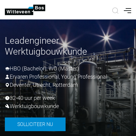
Nav
Leadengineer
Werktuigbouwkunde
HBO (Bachelor), WO (Master)
Ervaren Professional, Young Professional
Deventer, Utrecht, Rotterdam
32-40 uur per week
Werktuigbouwkunde
SOLLICITEER NU