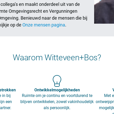
 collega’s en maakt onderdeel uit van de
imte Omgevingsrecht en Vergunningen
Omgeving. Benieuwd naar de mensen die bij
ijkje op de
Onze mensen pagina
.
Waarom Witteveen+Bos?
etrokken
Ontwikkelmogelijkheden
 in bij
Ruimte om je continu en voortdurend te
Met e
ijn een
blijven ontwikkelen, zowel vakinhoudelijk
ontwerppr
artner.
als persoonlijk.
mogelijk