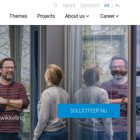
NEWS
CONTACT
EN
NL
Themes
Projects
About us
Career
SOLLICITEER NU
wikkeling,