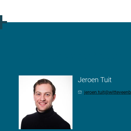
Heb je nog vragen? Neem co
Jeroen Tuit
jeroen.tuit@witteveen