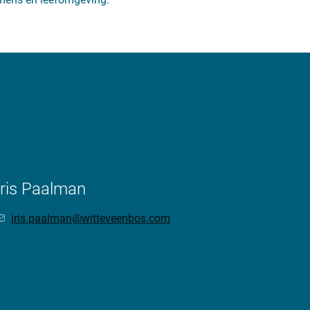
Iris Paalman
iris.paalman@witteveenbos.com