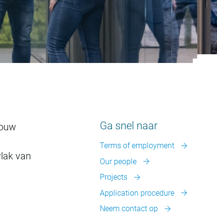
Ga snel naar
jouw
Terms of employment
vlak van
Our people
Projects
Application procedure
Neem contact op