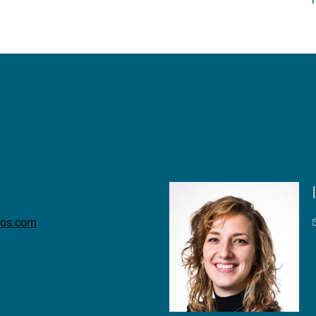
ntact op!
bos.com