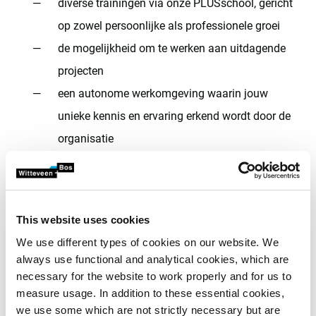
diverse trainingen via onze PLUSschool, gericht
op zowel persoonlijke als professionele groei
de mogelijkheid om te werken aan uitdagende
projecten
een autonome werkomgeving waarin jouw
unieke kennis en ervaring erkend wordt door de
organisatie
Aan deze projecten werkt
je team
This website uses cookies
Je team werkt aan diverse multidisciplinaire projecten
We use different types of cookies on our website. We
en focust zich daarmee op vernieuwing en uitbreiding
always use functional and analytical cookies, which are
van waterzuiveringen in Nederland. Voorbeelden van
necessary for the website to work properly and for us to
projecten waar je team zoal aan werkt:
measure usage. In addition to these essential cookies,
we use some which are not strictly necessary but are
renovatie en restauratie van een monumentaal