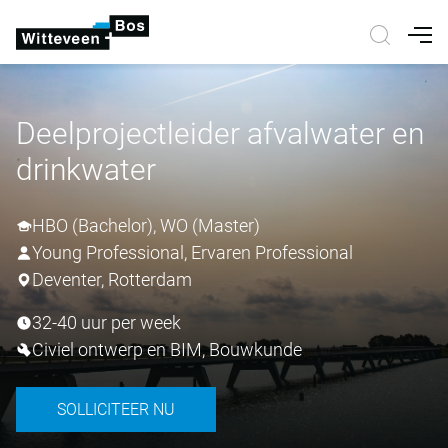
Nav
Deelprojectleider afvalwater en
drinkwater
HBO (Bachelor), WO (Master)
Young Professional, Ervaren Professional
Deventer, Rotterdam
32-40 uur per week
Civiel ontwerp en BIM, Bouwkunde
SOLLICITEER NU