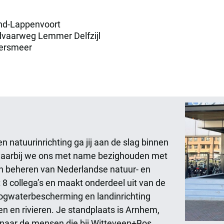
and-Lappenvoort
dvaarweg Lemmer Delfzijl
wersmeer
 natuurinrichting ga jij aan de slag binnen
waarbij we ons met name bezighouden met
en beheren van Nederlandse natuur- en
8 collega’s en maakt onderdeel uit van de
gwaterbescherming en landinrichting
en en rivieren. Je standplaats is Arnhem,
naar de mensen die bij Witteveen+Bos