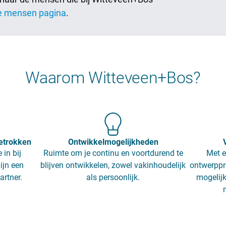
e mensen pagina
.
Waarom Witteveen+Bos?
etrokken
Ontwikkelmogelijkheden
 in bij
Ruimte om je continu en voortdurend te
Met e
ijn een
blijven ontwikkelen, zowel vakinhoudelijk
ontwerppr
artner.
als persoonlijk.
mogelijk