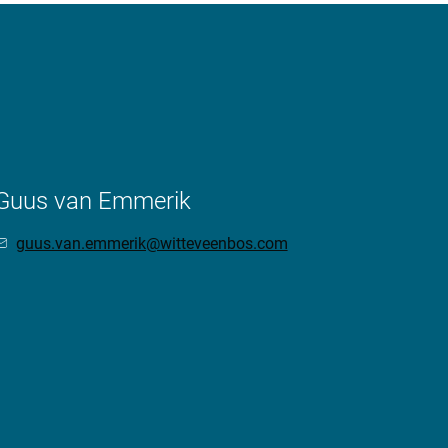
Guus van Emmerik
guus.van.emmerik@witteveenbos.com