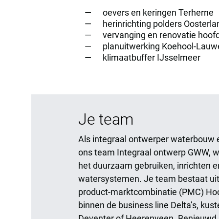
oevers en keringen Terherne
herinrichting polders Oosterl
vervanging en renovatie hoof
planuitwerking Koehool-Lau
klimaatbuffer IJsselmeer
Je team
Als integraal ontwerper waterbouw en
ons team Integraal ontwerp GWW, 
het duurzaam gebruiken, inrichten 
watersystemen. Je team bestaat uit 
product-marktcombinatie (PMC) Hoo
binnen de business line Delta’s, kust
Deventer of Heerenveen. Benieuwd 