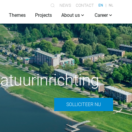
NEWS
CONTACT
EN
NL
Themes
Projects
About us
Career
atuurinrichting
SOLLICITEER NU