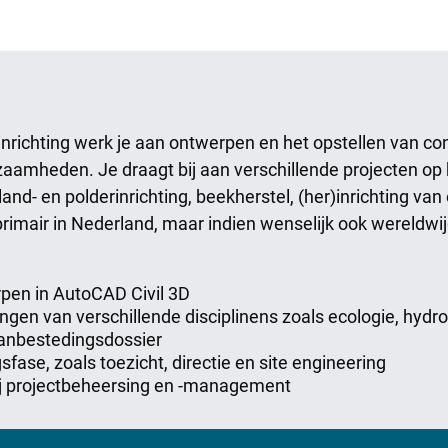
richting werk je aan ontwerpen en het opstellen van con
kzaamheden. Je draagt bij aan verschillende projecten op
land- en polderinrichting, beekherstel, (her)inrichting v
 primair in Nederland, maar indien wenselijk ook wereldw
pen in AutoCAD Civil 3D
gen van verschillende disciplinens zoals ecologie, hydr
aanbestedingsdossier
gsfase, zoals toezicht, directie en site engineering
bij projectbeheersing en -management