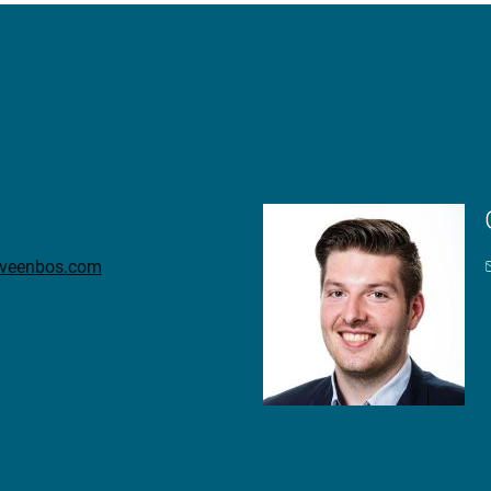
ntact op!
teveenbos.com