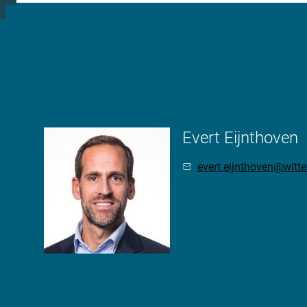
Heb je nog vragen? Neem co
Evert Eijnthoven
evert.eijnthoven@wit