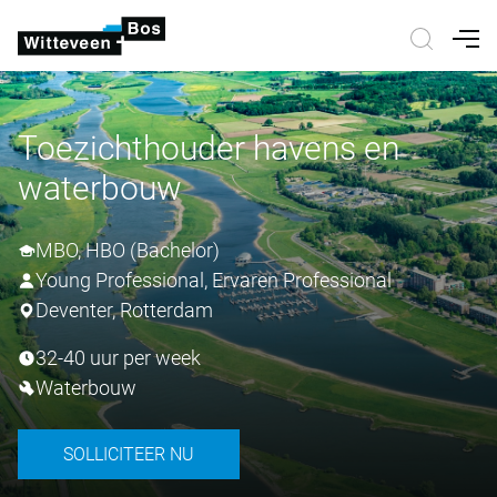
Nav
Toezichthouder havens en
waterbouw
MBO, HBO (Bachelor)
Young Professional, Ervaren Professional
Deventer, Rotterdam
32-40 uur per week
Waterbouw
SOLLICITEER NU