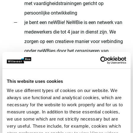
met vaardigheidstrainingen gericht op
persoonlijke ontwikkeling
je bent een neWBie! NeWBie is een netwerk van
medewerkers die tot 4 jaar in dienst zijn. We
zorgen op een creatieve manier voor verbinding
onder neWBies door het organiseren van
verschillende activiteiten
ruimte voor initiatief en verantwoordelijkheid in
projecten
This website uses cookies
We use different types of cookies on our website. We
Aan deze projecten werkt
always use functional and analytical cookies, which are
necessary for the website to work properly and for us to
je team
measure usage. In addition to these essential cookies,
we use some which are not strictly necessary but are
Je team werkt aan diverse multidisciplinaire projecten
very useful. These include, for example, cookies which
en focus zich daarmee op de voorbereiding van en het